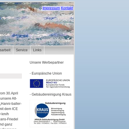
Impressum
Kontakt
tsarbeit
Service
Links
Unsere Werbepartner
- Europäische Union
vom 30.April
- Gebäudereinigung Kraus
unsere Alt-
„Hanni-baller-
 mit dem ICE
0 km/h
Hans-Friedel
Und ganz