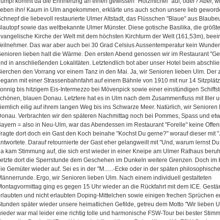
umpf kommt da die Erinnerung an einen gewissen "Holzmichel" auf, oder? Aber, w
ieben ihn! Kaum in Ulm angekommen, erklärte uns auch schon unsere lieb gewor
chnepf die liebevoll restaurierte Ulmer Altstadt, das Flüsschen "Blaue" aus Blau
lautopf sowie das weltbekannte Ulmer Münster. Diese gotische Basilika, die größt
vangelische Kirche der Welt mit dem höchsten Kirchturm der Welt (161,53m), beein
eilnehmer. Das war aber auch bei 30 Grad Celsius Aussentemperatur kein Wunder.
enioren lieben halt die Wärme. Den ersten Abend genossen wir im Restaurant "G
nd in anschließenden Lokalitäten. Letztendlich bot aber unser Hotel beim abschl
ierchen den Vorrang vor einem Tanz in den Mai. Ja, wir Senioren lieben Ulm. Der 
egann mit einer Strassenbahnfahrt auf einem Bähnle von 1910 mit nur 14 Sitzplät
onnig bis hitzigem Eis-Intermezzo bei Mövenpick sowie einer einstündigen Schiffst
chönen, blauen Donau. Letztere hat es in Ulm nach dem Zusammenfluss mit Iller 
iemlich eilig auf ihrem langen Weg bis ins Schwarze Meer. Natürlich, wir Senioren 
onau. Verbrachten wir den späteren Nachmittag noch bei Pommes, Spass und etw
ayern = also in Neu-Ulm, war das Abendessen im Restaurant "Forelle" keine Offe
ragte dort doch ein Gast den Koch beinahe "Kochst Du gerne?" worauf dieser mit "J
ntwortete. Darauf retournierte der Gast eher gelangweilt mit "Und, warum lernst Du 
a kam Stimmung auf, die sich erst wieder in einer Kneipe am Ulmer Rathaus beruh
etzte dort die Sperrstunde dem Geschehen im Dunkeln weitere Grenzen. Doch im H
ie Gemüter wieder auf. Sei es in der "M......-Ecke oder in der späten philosophisch
ännerrunde. Ergo, wir Senioren lieben Ulm. Nach einem individuell gestalteten
ontagvormittag ging es gegen 15 Uhr wieder an die Rückfahrt mit dem ICE. Gestärk
rlaubten und nicht erlaubten Doping-Mittelchen sowie einigen frechen Sprüchen er
tunden später wieder unsere heimatlichen Gefilde, getreu dem Motto "Wir lieben 
ieder war mal leider eine richtig tolle und harmonische FSW-Tour bei bester Stim