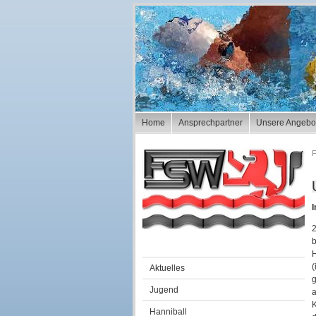
Navigation
Home
Ansprechpartner
Unsere Angebo
überspringen
F
2
b
H
Navigation
(
Aktuelles
überspringen
g
Jugend
a
K
Hanniball