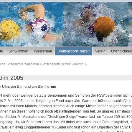
te
Schwimmen
Wasserball
Breitensport/Freizeit
Verein
Öffentlichkei
reie Schwimmer Wuppertal
Breitensport/Freizeit
Touren
Ulm 2005
In Ulm, um Ulm und um Ulm herum
4 mehr oder weniger betagte Seniorinnen und Senioren der FSW beteiligten sich 
is 2. Mai 2005 an der diesjährigen Fahrt nach Ulm. Waren es früher ausschließlich 
erren mit ihren Mädels, nahmen diesmal auch einige Mitstreiter der so genannten 
innen)“ an dieser hoffentlich noch oft stattfindenden Tour teil. So ging es samstags
en Süden. Mit Ausnahme der "Geislinger Steige" waren fast nur Tempo 250 bis 30
ngesagt. Ja, wir Senioren lieben das! Mit dabei war auch unser Geburtstagskind, 
raus, ein ewig junggebliebener 70-Ender und fast schon ein Urgestein der FSW. 