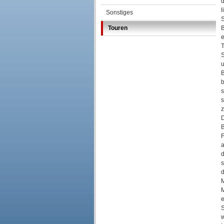
d
l
Sonstiges
S
Touren
B
e
T
S
u
B
b
s
s
z
D
B
F
a
d
s
d
M
M
e
S
w