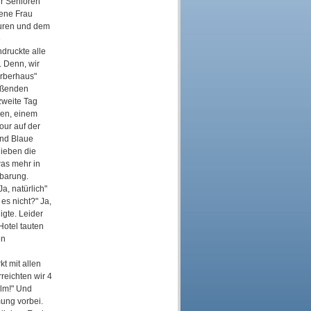
ir Senioren
dene Frau
beuren und dem
e
druckte alle
 Denn, wir
erberhaus"
ießenden
zweite Tag
zen, einem
our auf der
und Blaue
lieben die
as mehr in
nbarung.
a, natürlich"
es nicht?" Ja,
igte. Leider
otel tauten
en
t mit allen
reichten wir 4
Ulm!" Und
mung vorbei.